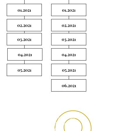
01.2021
01.2021
02.2021
02.2021
03.2021
03.2021
04.2021
04.2021
05.2021
05.2021
06.2021
Rua Theodoro Sanches, 2300
Vila São Jorge, São José do Rio Preto- SP,
CEP:
15040-040