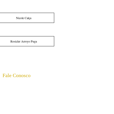
Nicole Calça
Rosicler Arroyo Puga
Fale Conosco
(17) 98168-0281 | 8h00 às 18h00- AELUZ
Dúvidas sobre as atividades da casa,
doações e programação
(17) 99115-9660 | 8h00 às 17h00- PROJETO