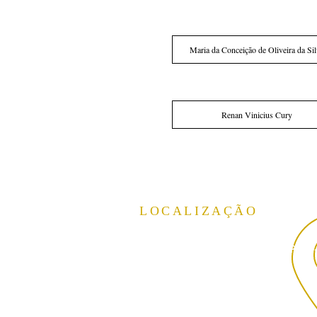
Maria da Conceição de Oliveira da Si
Renan Vinicius Cury
LOCALIZAÇÃO
Rua Theodoro Sanches, 2300
Vila São Jorge, São José do Rio Preto
SP,
CEP:15040-040