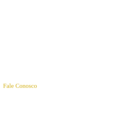
Fale Conosco
(17) 98168-0281 | 8h00 às 18h00- AELUZ
Dúvidas sobre as atividades da casa,
doações e programação
(17) 99115-9660 | 8h00 às 17h00- PROJETO
AMPARO CONTRATURNO ESCOLAR