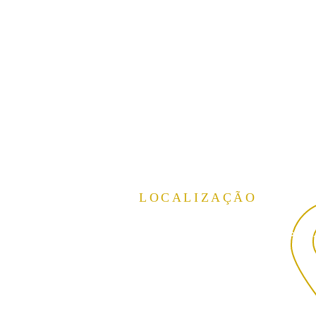
LOCALIZAÇÃO
Rua Theodoro Sanches, 2300
Vila São Jorge, São José do Rio Preto
SP,
CEP:15040-040