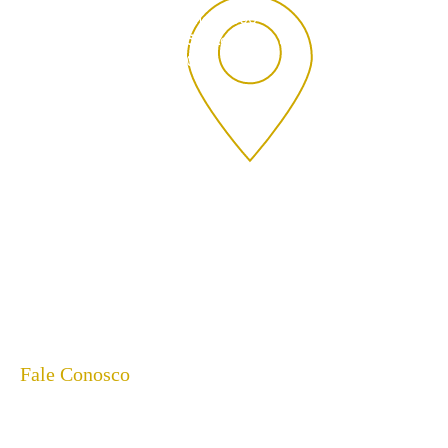
Rua Theodoro Sanches, 2300
Vila São Jorge, São José do Rio Preto- SP,
CEP:
15040-040
Fale Conosco
(17) 98168-0281
| 8h00 às 18h00- AELUZ
Dúvidas sobre as atividades da casa, doações