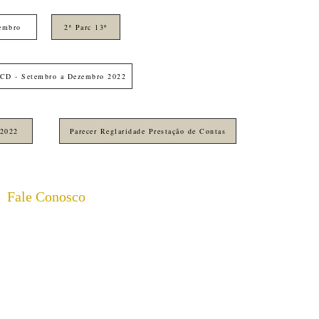
embro
2ª Parc 13º
CD - Setembro a Dezembro 2022
 2022
Parecer Reglaridade Prestação de Contas
Fale Conosco
(17) 98168-0281 | 8h00 às 18h00- AELUZ
Dúvidas sobre as atividades da casa,
doações e programação
(17) 99115-9660 | 8h00 às 17h00- PROJETO
AMPARO CONTRATURNO ESCOLAR