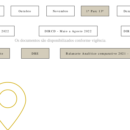
Outubro
Novembro
1ª Parc 13º
Dez
l 2022
DIRCD - Maio a Agosto 2022
DIR
Os documentos são disponibilizados conforme vigência.
te
DRE
Balancete Analítico comparativo 2021 -
-