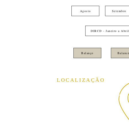
Agosto
Setembro
DIRCD - Janeiro a Abri
Balanço
Balance
LOCALIZAÇÃO
Rua Theodoro Sanches, 2300
Vila São Jorge, São José do Rio Preto
SP,
CEP:15040-040