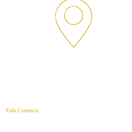
Rua Theodoro Sanches, 2300
Vila São Jorge, São José do Rio Preto- SP,
CEP:
15040-040
Fale Conosco
(17) 98168-0281
| 8h00 às 18h00- AELUZ
Dúvidas sobre as atividades da casa, doações