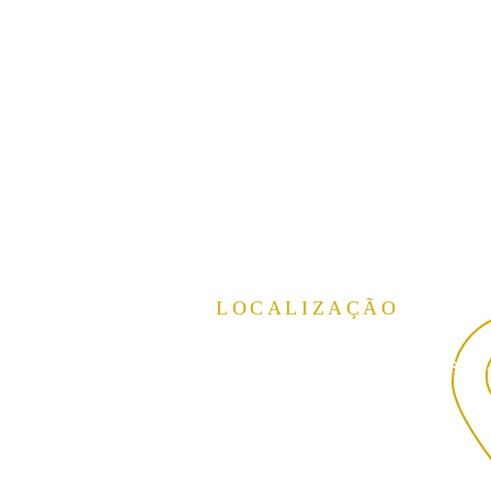
LOCALIZAÇÃO
Rua Theodoro Sanches, 2300
Vila São Jorge, São José do Rio Preto
SP,
CEP:15040-040