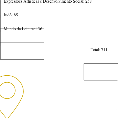
Expressões Artísticas e Desenvolvimento Social: 258
Judô: 85
Mundo da Leitura: 136
Total: 711
-