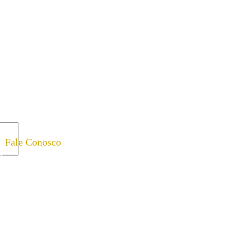
Fale Conosco
(17) 98168-0281 | 8h00 às 18h00- AELUZ
Dúvidas sobre as atividades da casa,
doações e programação
(17) 99115-9660 | 8h00 às 17h00- PROJETO
AMPARO CONTRATURNO ESCOLAR