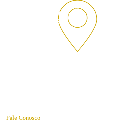
Rua Theodoro Sanches, 2300
Vila São Jorge, São José do Rio Preto- SP,
CEP:
15040-040
Fale Conosco
(17) 98168-0281
| 8h00 às 18h00- AELUZ
Dúvidas sobre as atividades da casa, doações